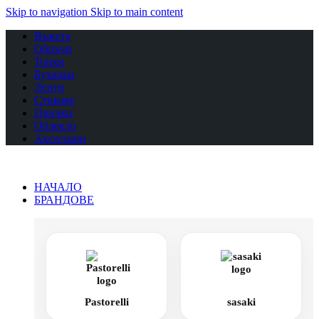
Skip to navigation
Skip to main content
Въжета
Обръчи
Топки
Бухалки
Ленти
Стикове
Цвички
Облекло
Аксесоари
НАЧАЛО
БРАНДОВЕ
Pastorelli
sasaki