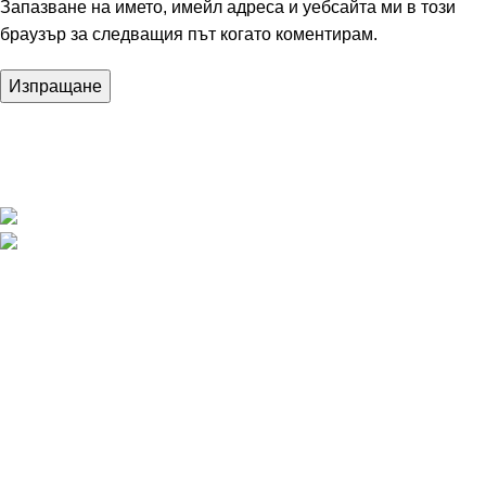
Запазване на името, имейл адреса и уебсайта ми в този
браузър за следващия път когато коментирам.
Премиум свят за художествена гимнастика — качество,
елегантност и професионално представяне.
Телефон (+359) 898 809 909
Email: deisun_sport@outlook.com
ПОЛЕЗНИ ВРЪЗКИ
ПОЛИТИКА ЗА ПОВЕРИТЕЛНОСТ
ПОЛИТИКА ЗА БИСКВИТВКИ
ОБЩИ УСЛОВИЯ
СВЪРЖИ СЕ С НАС
МАГАЗИН