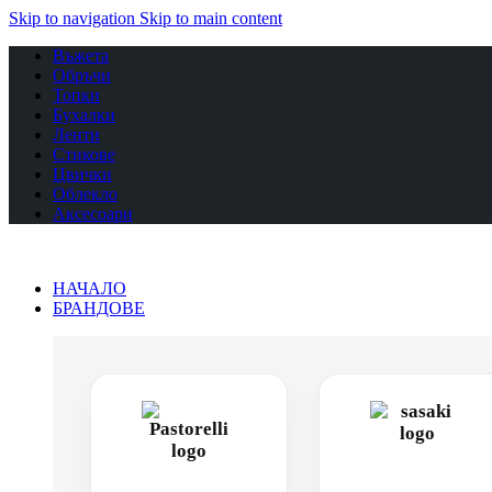
Skip to navigation
Skip to main content
Въжета
Обръчи
Топки
Бухалки
Ленти
Стикове
Цвички
Облекло
Аксесоари
НАЧАЛО
БРАНДОВЕ