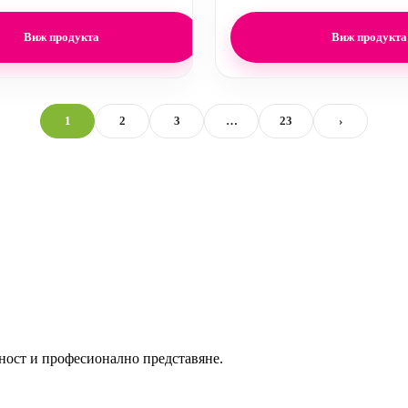
Виж продукта
Виж продукта
1
2
3
…
23
›
ност и професионално представяне.