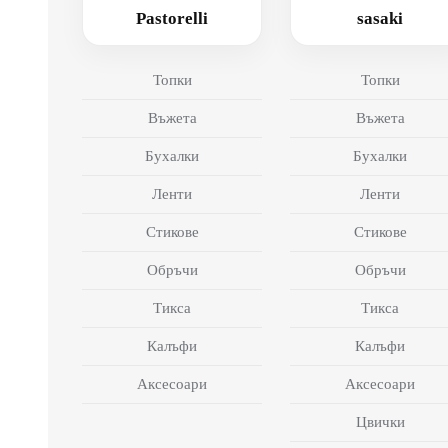
Pastorelli
sasaki
Топки
Топки
Въжета
Въжета
Бухалки
Бухалки
Ленти
Ленти
Стикове
Стикове
Обръчи
Обръчи
Тикса
Тикса
Калъфи
Калъфи
Аксесоари
Аксесоари
Цвички