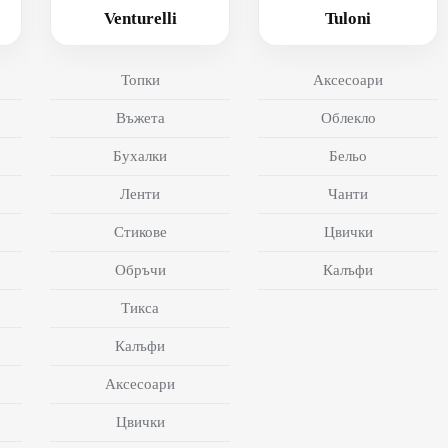
Venturelli
Tuloni
Топки
Аксесоари
Въжета
Облекло
Бухалки
Бельо
Ленти
Чанти
Стикове
Цвички
Обръчи
Калъфи
Тикса
Калъфи
Аксесоари
Цвички