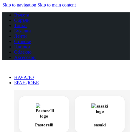
Skip to navigation
Skip to main content
Въжета
Обръчи
Топки
Бухалки
Ленти
Стикове
Цвички
Облекло
Аксесоари
НАЧАЛО
БРАНДОВЕ
Pastorelli
sasaki