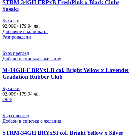
STRM-34GH FRPxB FreshPink x Black Clubs
Sasaki
Бухалки
92.00
€
/ 179.94 лв.
Добавяне в количката
Разпродадени
Бърз преглед
Добави в списъка с желания
M-34GH-F BRYxLD col. Bright Yellow x Lavender
Gradation Rubber Club
Бухалки
92.00
€
/ 179.94 лв.
Още
Бърз преглед
Добави в списъка с желания
STRM-34GH BRYxSI col. Bright Yellow x Silver