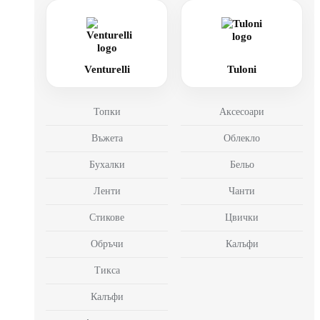
Venturelli
Tuloni
Топки
Аксесоари
Въжета
Облекло
Бухалки
Бельо
Ленти
Чанти
Стикове
Цвички
Обръчи
Калъфи
Тикса
Калъфи