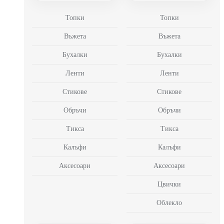
Топки
Топки
Въжета
Въжета
Бухалки
Бухалки
Ленти
Ленти
Стикове
Стикове
Обръчи
Обръчи
Тикса
Тикса
Калъфи
Калъфи
Аксесоари
Аксесоари
Цвички
Облекло