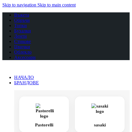
Skip to navigation
Skip to main content
Въжета
Обръчи
Топки
Бухалки
Ленти
Стикове
Цвички
Облекло
Аксесоари
НАЧАЛО
БРАНДОВЕ
Pastorelli
sasaki