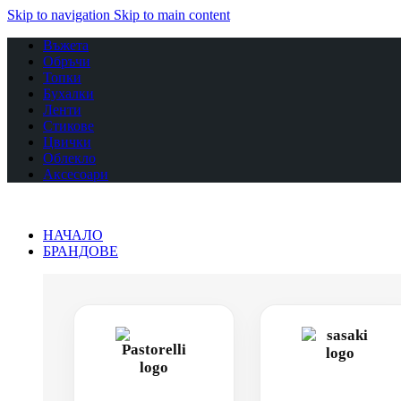
Skip to navigation
Skip to main content
Въжета
Обръчи
Топки
Бухалки
Ленти
Стикове
Цвички
Облекло
Аксесоари
НАЧАЛО
БРАНДОВЕ