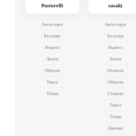
Pastorelli
sasaki
Аксесоари
Аксесоари
Бухалки
Бухалки
Въжета
Въжета
Ленти
Ленти
Обръчи
Облекло
Тикса
Обръчи
Топки
Стикове
Тикса
Топки
Цвички