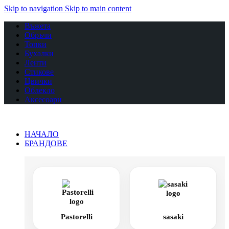
Skip to navigation
Skip to main content
Въжета
Обръчи
Топки
Бухалки
Ленти
Стикове
Цвички
Облекло
Аксесоари
НАЧАЛО
БРАНДОВЕ
Pastorelli
sasaki