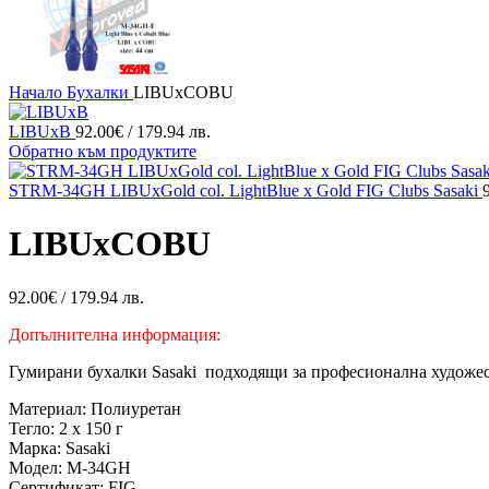
Начало
Бухалки
LIBUxCOBU
LIBUxB
92.00
€
/ 179.94 лв.
Обратно към продуктите
STRM-34GH LIBUxGold col. LightBlue x Gold FIG Clubs Sasaki
LIBUxCOBU
92.00
€
/ 179.94 лв.
Допълнителна информация:
Гумирани бухалки Sasaki подходящи за професионална художест
Материал: Полиуретан
Тегло: 2 x 150 г
Марка: Sasaki
Модел: M-34GH
Сертификат: FIG