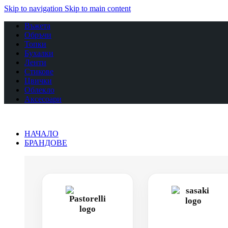
Skip to navigation
Skip to main content
Въжета
Обръчи
Топки
Бухалки
Ленти
Стикове
Цвички
Облекло
Аксесоари
НАЧАЛО
БРАНДОВЕ