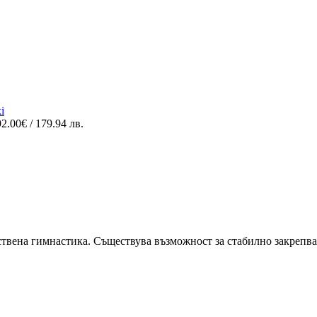
92.00
€
/ 179.94 лв.
вена гимнастика. Съществува възможност за стабилно закрепване