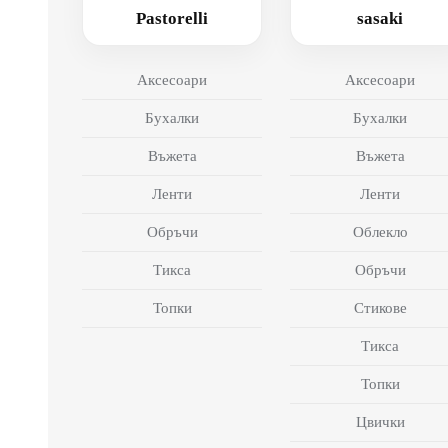
Pastorelli
sasaki
Аксесоари
Аксесоари
Бухалки
Бухалки
Въжета
Въжета
Ленти
Ленти
Обръчи
Облекло
Тикса
Обръчи
Топки
Стикове
Тикса
Топки
Цвички