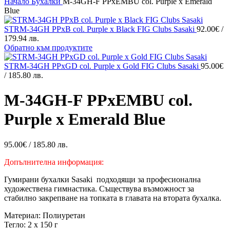
Начало
Бухалки
M-34GH-F PPxEMBU col. Purple x Emerald
Blue
STRM-34GH PPxB col. Purple x Black FIG Clubs Sasaki
92.00
€
/
179.94 лв.
Обратно към продуктите
STRM-34GH PPxGD col. Purple x Gold FIG Clubs Sasaki
95.00
€
/ 185.80 лв.
M-34GH-F PPxEMBU col.
Purple x Emerald Blue
95.00
€
/ 185.80 лв.
Допълнителна информация:
Гумирани бухалки Sasaki подходящи за професионална
художествена гимнастика. Съществува възможност за
стабилно закрепване на топката в главата на втората бухалка.
Материал: Полиуретан
Тегло: 2 x 150 г