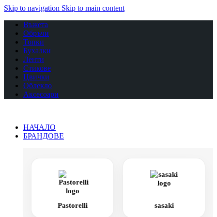
Skip to navigation
Skip to main content
Въжета
Обръчи
Топки
Бухалки
Ленти
Стикове
Цвички
Облекло
Аксесоари
НАЧАЛО
БРАНДОВЕ
Pastorelli
sasaki