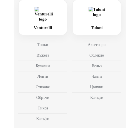
Venturelli
Tuloni
Топки
Аксесоари
Въжета
Облекло
Бухалки
Бельо
Ленти
Чанти
Стикове
Цвички
Обръчи
Калъфи
Тикса
Калъфи