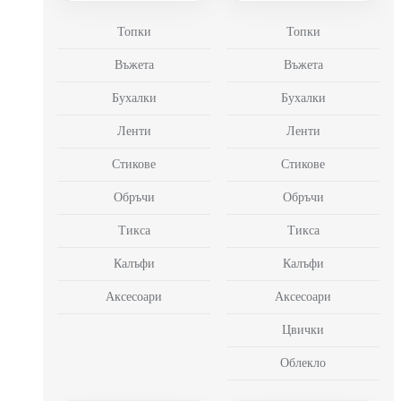
Топки
Топки
Въжета
Въжета
Бухалки
Бухалки
Ленти
Ленти
Стикове
Стикове
Обръчи
Обръчи
Тикса
Тикса
Калъфи
Калъфи
Аксесоари
Аксесоари
Цвички
Облекло