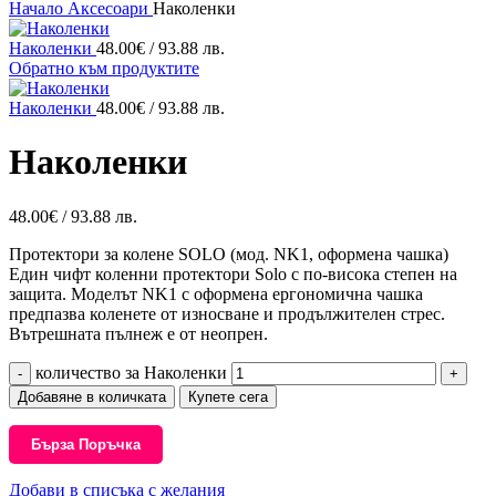
Начало
Аксесоари
Наколенки
Наколенки
48.00
€
/ 93.88 лв.
Обратно към продуктите
Наколенки
48.00
€
/ 93.88 лв.
Наколенки
48.00
€
/ 93.88 лв.
Протектори за колене SOLO (мод. NK1, оформена чашка)
Един чифт коленни протектори Solo с по-висока степен на
защита. Моделът NK1 с оформена ергономична чашка
предпазва коленете от износване и продължителен стрес.
Вътрешната пълнеж е от неопрен.
количество за Наколенки
Добавяне в количката
Купете сега
Бърза Поръчка
Добави в списъка с желания