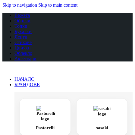
Skip to navigation
Skip to main content
Въжета
Обръчи
Топки
Бухалки
Ленти
Стикове
Цвички
Облекло
Аксесоари
НАЧАЛО
БРАНДОВЕ
Pastorelli
sasaki