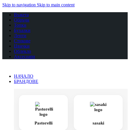
Skip to navigation
Skip to main content
Въжета
Обръчи
Топки
Бухалки
Ленти
Стикове
Цвички
Облекло
Аксесоари
НАЧАЛО
БРАНДОВЕ
Pastorelli
sasaki