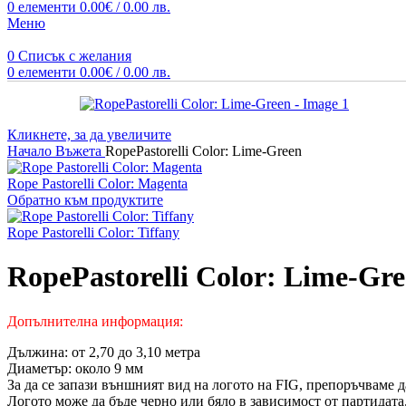
0
елементи
0.00
€
/ 0.00 лв.
Меню
0
Списък с желания
0
елементи
0.00
€
/ 0.00 лв.
Кликнете, за да увеличите
Начало
Въжета
RopePastorelli Color: Lime-Green
Rope Pastorelli Color: Magenta
Обратно към продуктите
Rope Pastorelli Color: Tiffany
RopePastorelli Color: Lime-Gr
Допълнителна информация:
Дължина: от 2,70 до 3,10 метра
Диаметър: около 9 мм
За да се запази външният вид на логото на FIG, препоръчваме да
Логото може да бъде черно или бяло в зависимост от партидата