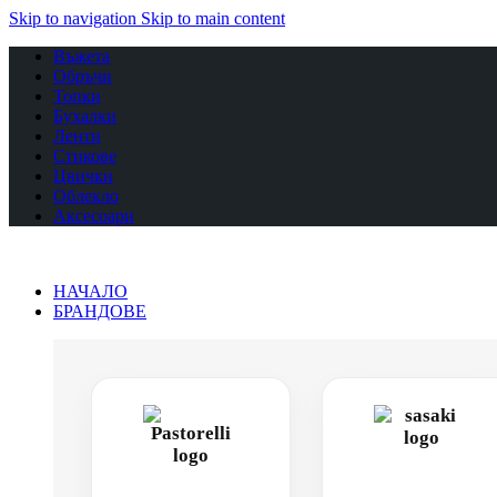
Skip to navigation
Skip to main content
Въжета
Обръчи
Топки
Бухалки
Ленти
Стикове
Цвички
Облекло
Аксесоари
НАЧАЛО
БРАНДОВЕ