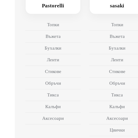
Pastorelli
sasaki
Топки
Топки
Въжета
Въжета
Бухалки
Бухалки
Ленти
Ленти
Стикове
Стикове
Обръчи
Обръчи
Тикса
Тикса
Калъфи
Калъфи
Аксесоари
Аксесоари
Цвички