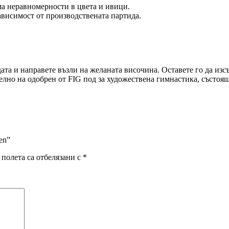
ма неравномерности в цвета и ивици.
зависимост от производствената партида.
дата и направете възли на желаната височина. Оставете го да изс
елно на одобрен от FIG под за художествена гимнастика, състоящ
en”
полета са отбелязани с
*