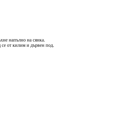
ъхне напълно на сянка.
 се от килим и дървен под.