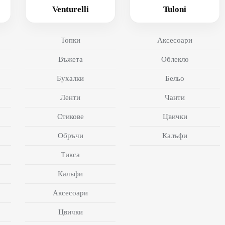
Venturelli
Tuloni
Топки
Аксесоари
Въжета
Облекло
Бухалки
Бельо
Ленти
Чанти
Стикове
Цвички
Обръчи
Калъфи
Тикса
Калъфи
Аксесоари
Цвички