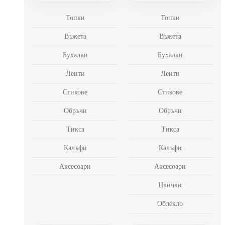
Топки
Топки
Въжета
Въжета
Бухалки
Бухалки
Ленти
Ленти
Стикове
Стикове
Обръчи
Обръчи
Тикса
Тикса
Калъфи
Калъфи
Аксесоари
Аксесоари
Цвички
Облекло