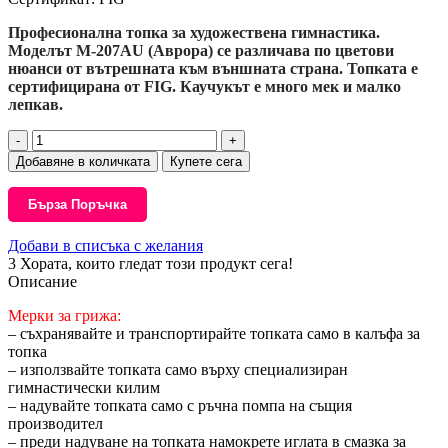
Професионална топка за художествена гимнастика.
Моделът М-207AU (Аврора) се различава по цветови
нюанси от вътрешната към външната страна. Топката е
сертифицирана от FIG. Каучукът е много мек и малко
лепкав.
количество
за
Добавяне в количката
Купете сега
Sasaki
Aurora
Бърза Поръчка
Ball
M-
Добави в списъка с желания
207AU
3
Хората, които гледат този продукт сега!
col.
Описание
LYMY-
18.5cm
Мерки за грижа:
– съхранявайте и транспортирайте топката само в калъфа за
топка
– използвайте топката само върху специализиран
гимнастически килим
– надувайте топката само с ръчна помпа на същия
производител
– преди надуване на топката намокрете иглата в смазка за