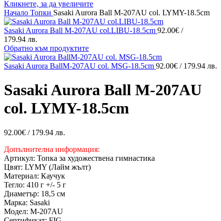
Кликнете, за да увеличите
Начало
Топки
Sasaki Aurora Ball M-207AU col. LYMY-18.5cm
Sasaki Aurora Ball M-207AU col.LIBU-18.5cm
92.00
€
/
179.94 лв.
Обратно към продуктите
Sasaki Aurora BallM-207AU col. MSG-18.5cm
92.00
€
/ 179.94 лв.
Sasaki Aurora Ball M-207AU
col. LYMY-18.5cm
92.00
€
/ 179.94 лв.
Допълнителна информация:
Артикул: Топка за художествена гимнастика
Цвят: LYMY (Лайм жълт)
Материал: Каучук
Тегло: 410 г +/- 5 г
Диаметър: 18,5 см
Марка: Sasaki
Модел: M-207AU
Сертификат: FIG