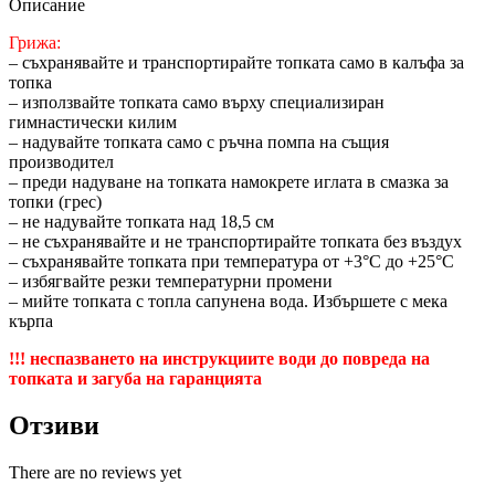
Описание
Грижа:
– съхранявайте и транспортирайте топката само в калъфа за
топка
– използвайте топката само върху специализиран
гимнастически килим
– надувайте топката само с ръчна помпа на същия
производител
– преди надуване на топката намокрете иглата в смазка за
топки (грес)
– не надувайте топката над 18,5 см
– не съхранявайте и не транспортирайте топката без въздух
– съхранявайте топката при температура от +3°C до +25°C
– избягвайте резки температурни промени
– мийте топката с топла сапунена вода. Избършете с мека
кърпа
!!! неспазването на инструкциите води до повреда на
топката и загуба на гаранцията
Отзиви
There are no reviews yet