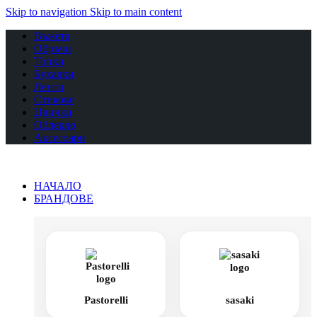
Skip to navigation
Skip to main content
Въжета
Обръчи
Топки
Бухалки
Ленти
Стикове
Цвички
Облекло
Аксесоари
НАЧАЛО
БРАНДОВЕ
Pastorelli
sasaki