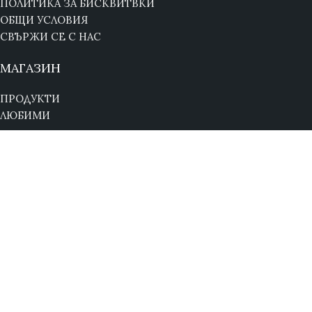
ПОЛИТИКА ЗА БИСКВИТВКИ
ОБЩИ УСЛОВИЯ
СВЪРЖИ СЕ С НАС
МАГАЗИН
ПРОДУКТИ
ЛЮБИМИ
БЪРЗИ ВРЪЗКИ
НАЧАЛО
БРАНДОВЕ
ЗА НАС
БЛОГ
СВЪРЖИ СЕ С НАС
© 2026
RG BG
. Всички права запазени.
Изработка на
сайта: StorePixel