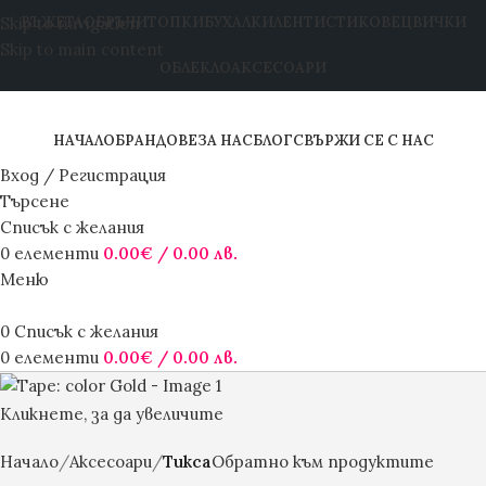
Skip to navigation
ВЪЖЕТА
ОБРЪЧИ
ТОПКИ
БУХАЛКИ
ЛЕНТИ
СТИКОВЕ
ЦВИЧКИ
Skip to main content
ОБЛЕКЛО
АКСЕСОАРИ
НАЧАЛО
БРАНДОВЕ
ЗА НАС
БЛОГ
СВЪРЖИ СЕ С НАС
Вход / Регистрация
Търсене
Списък с желания
0
елементи
0.00
€
/ 0.00 лв.
Меню
0
Списък с желания
0
елементи
0.00
€
/ 0.00 лв.
Кликнете, за да увеличите
Начало
Аксесоари
Тикса
Обратно към продуктите