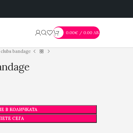
0.00
€
/ 0.00 ЛВ.
 clubs bandage
bandage
Е В КОЛИЧКАТА
ПЕТЕ СЕГА