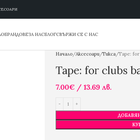
СЕСОАРИ
ЛО
БРАНДОВЕ
ЗА НАС
БЛОГ
СВЪРЖИ СЕ С НАС
Начало
Аксесоари
Тикса
Tape: for
Tape: for clubs 
7.00
€
/ 13.69 лв.
ДОБАВЯН
КУ