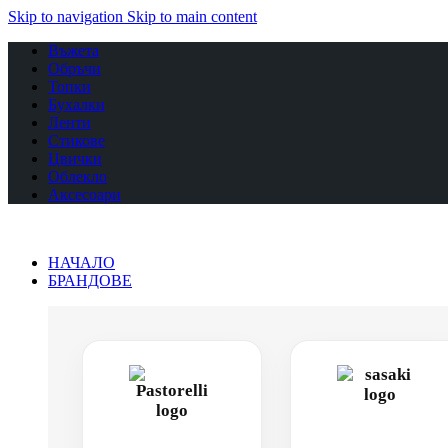
Skip to navigation
Skip to main content
Въжета
Обръчи
Топки
Бухалки
Ленти
Стикове
Цвички
Облекло
Аксесоари
НАЧАЛО
БРАНДОВЕ