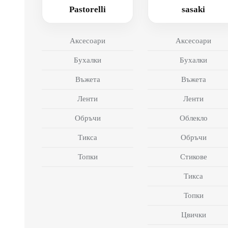
Pastorelli
sasaki
Аксесоари
Аксесоари
Бухалки
Бухалки
Въжета
Въжета
Ленти
Ленти
Обръчи
Облекло
Тикса
Обръчи
Топки
Стикове
Тикса
Топки
Цвички