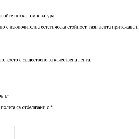
лзвайте ниска температура.
но с изключителна естетическа стойност, тази лента притежава н
, което е съществено за качествена лента.
Pink”
полета са отбелязани с
*