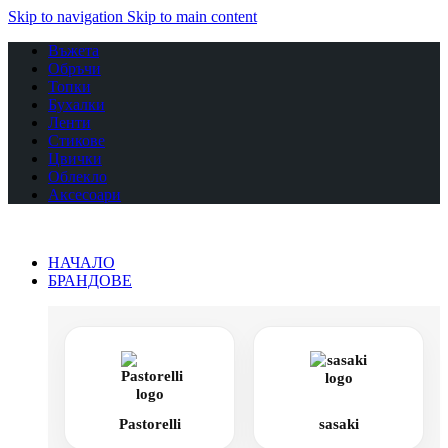
Skip to navigation
Skip to main content
Въжета
Обръчи
Топки
Бухалки
Ленти
Стикове
Цвички
Облекло
Аксесоари
НАЧАЛО
БРАНДОВЕ
Pastorelli
sasaki