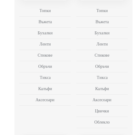
Топки
Топки
Въжета
Въжета
Бухалки
Бухалки
Ленти
Ленти
Стикове
Стикове
Обръчи
Обръчи
Тикса
Тикса
Калъфи
Калъфи
Аксесоари
Аксесоари
Цвички
Облекло