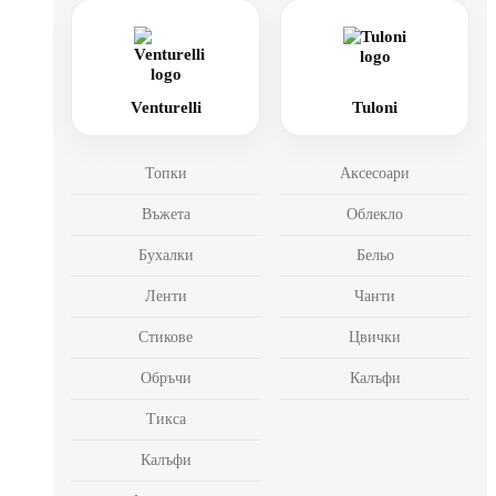
Venturelli
Tuloni
Топки
Аксесоари
Въжета
Облекло
Бухалки
Бельо
Ленти
Чанти
Стикове
Цвички
Обръчи
Калъфи
Тикса
Калъфи