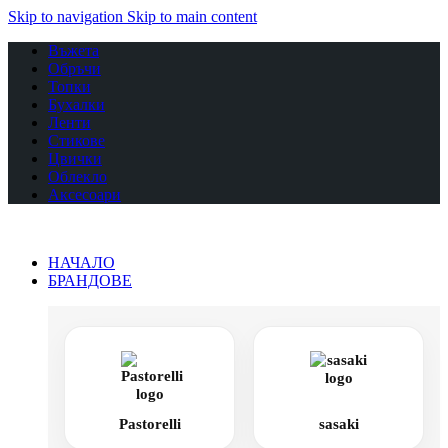
Skip to navigation
Skip to main content
Въжета
Обръчи
Топки
Бухалки
Ленти
Стикове
Цвички
Облекло
Аксесоари
НАЧАЛО
БРАНДОВЕ
Pastorelli
sasaki