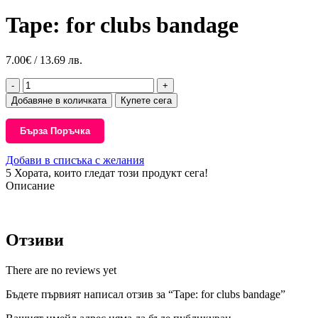
Tape: for clubs bandage
7.00
€
/ 13.69 лв.
количество
за
Добавяне в количката
Купете сега
Tape:
for
Бърза Поръчка
clubs
bandage
Добави в списъка с желания
5
Хората, които гледат този продукт сега!
Описание
Отзиви
There are no reviews yet
Бъдете първият написал отзив за “Tape: for clubs bandage”